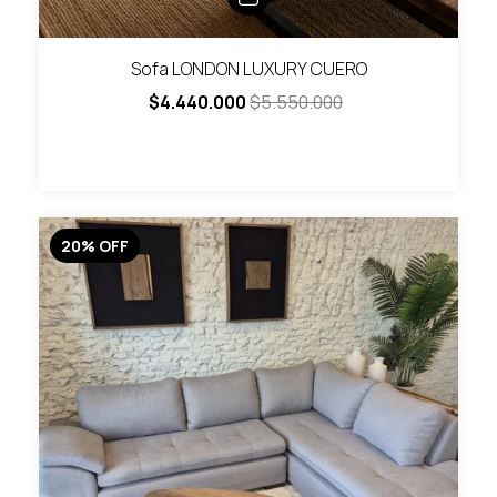
Sofa LONDON LUXURY CUERO
$4.440.000
$5.550.000
20
%
OFF