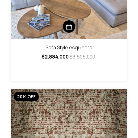
Sofa Style esquinero
$2.884.000
$3.605.000
20
%
OFF