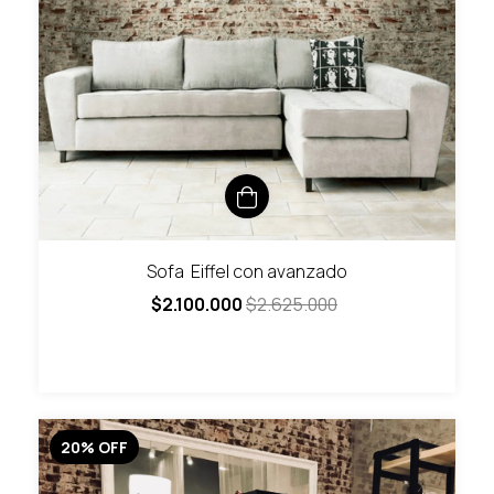
Sofa Eiffel con avanzado
$2.100.000
$2.625.000
20
%
OFF