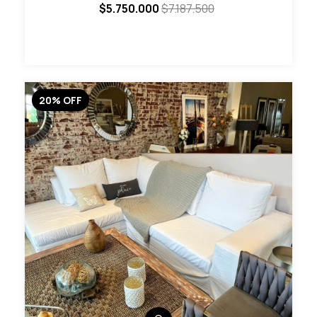
$5.750.000
$7.187.500
20
%
OFF