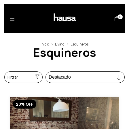
0
Inicio
>
Living
>
Esquineros
Esquineros
Filtrar
20
%
OFF