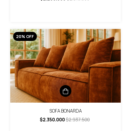
20
%
OFF
SOFA BONARDA
$2.350.000
$2.937.500