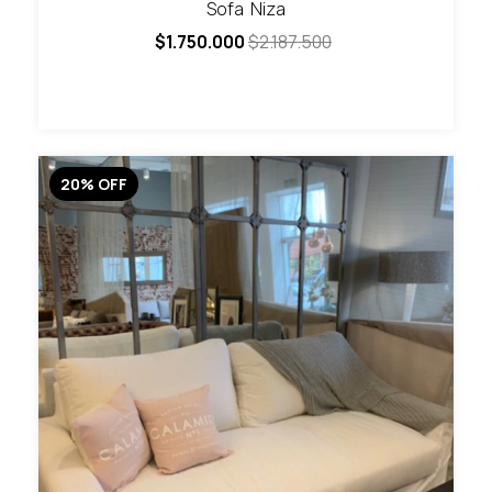
Sofa Niza
$1.750.000
$2.187.500
20
%
OFF