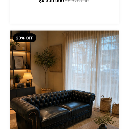
$4.300.000
$5.375.000
20
%
OFF