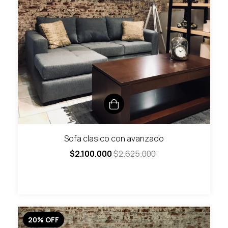
Sofa clasico con avanzado
$2.100.000
$2.625.000
20
%
OFF