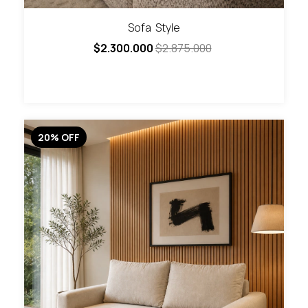
Sofa Style
$2.300.000
$2.875.000
20
%
OFF