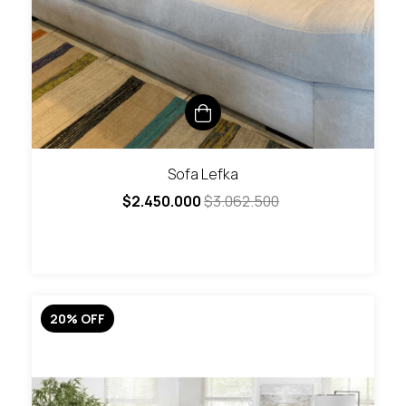
Sofa Lefka
$2.450.000
$3.062.500
20
%
OFF