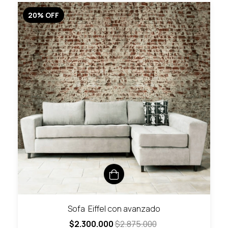
20
%
OFF
Sofa Eiffel con avanzado
$2.300.000
$2.875.000