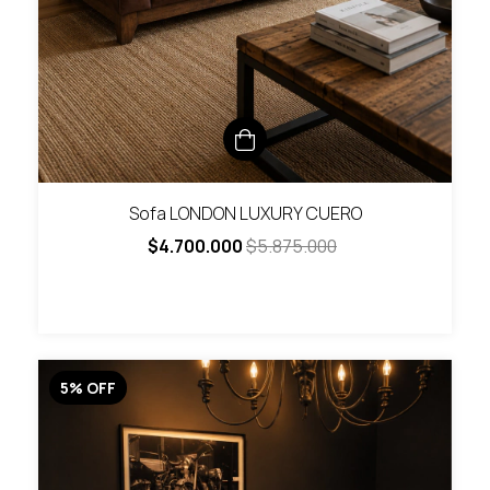
Sofa LONDON LUXURY CUERO
$4.700.000
$5.875.000
5
%
OFF