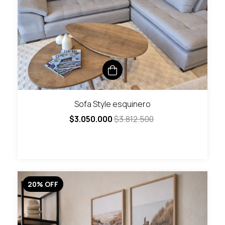
Sofa Style esquinero
$3.050.000
$3.812.500
20
%
OFF