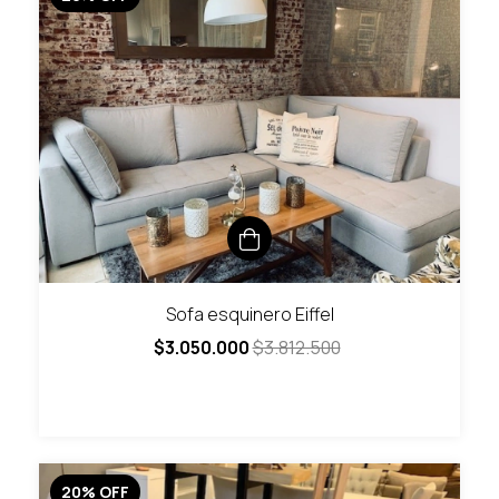
Sofa esquinero Eiffel
$3.050.000
$3.812.500
20
%
OFF