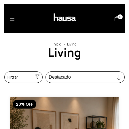
0
Inicio
>
Living
Living
Filtrar
20
%
OFF