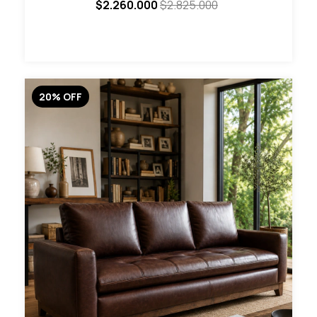
$2.260.000
$2.825.000
20
%
OFF